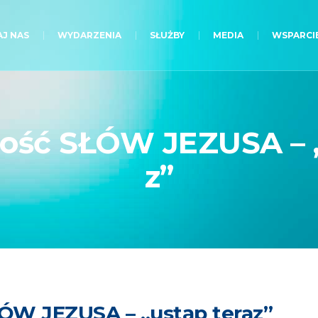
J NAS
WYDARZENIA
SŁUŻBY
MEDIA
WSPARCI
ość SŁÓW JEZUSA – „
z”
ÓW JEZUSA – „ustąp teraz”