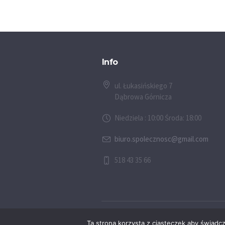
Info
ul. Łukasińskiego 7
Dąbrowa Górnicza
Niedziela : 10:00 Środa: 18:00
biuro.spolecznosc@gmail.com
518 43 35 66
© 2026 Społeczność Chrześcijańska w D
Ta strona korzysta z ciasteczek aby świadc