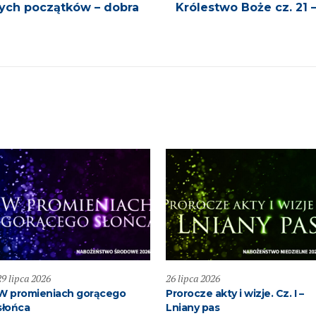
wych początków – dobra
Królestwo Boże cz. 21 
29 lipca 2026
26 lipca 2026
W promieniach gorącego
Prorocze akty i wizje. Cz. I –
słońca
Lniany pas