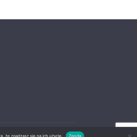
a, że zgadzasz się na ich użycie.
Zgoda