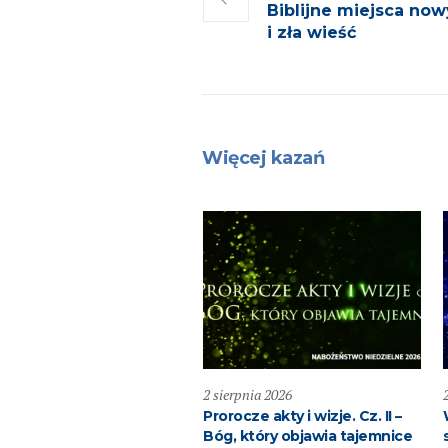
Biblijne miejsca no
i zła wieść
Więcej kazań
pnia 2026
2 sierpnia 2026
ić dobro!
Prorocze akty i wizje. Cz. II –
Bóg, który objawia tajemnice