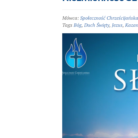
Mówca:
Społeczność Chrześcijańsk
Tags
Bóg
,
Duch Święty
,
Jezus
,
Kazan