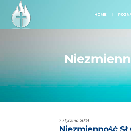
HOME
POZNA
Niezmienn
7 stycznia 2024
Niezmienność SŁ