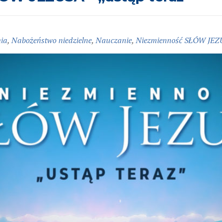
a
ia
,
Nabożeństwo niedzielne
,
Nauczanie
,
Niezmienność SŁÓW JE