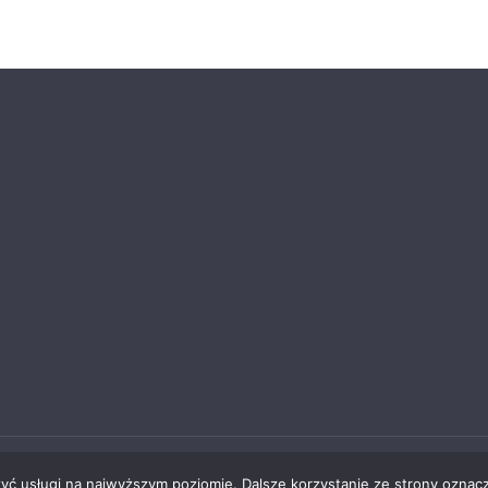
ąbrowie Górniczej
zyć usługi na najwyższym poziomie. Dalsze korzystanie ze strony oznacz