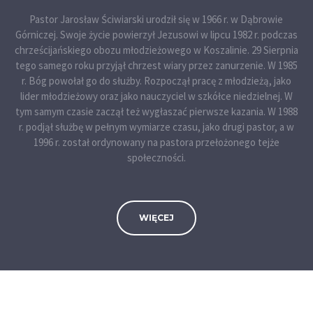
Pastor Jarosław Ściwiarski urodził się w 1966 r. w Dąbrowie
Górniczej. Swoje życie powierzył Jezusowi w lipcu 1982 r. podczas
chrześcijańskiego obozu młodzieżowego w Koszalinie. 29 Sierpnia
tego samego roku przyjął chrzest wiary przez zanurzenie. W 1985
r. Bóg powołał go do służby. Rozpoczął pracę z młodzieżą, jako
lider młodzieżowy oraz jako nauczyciel w szkółce niedzielnej. W
tym samym czasie zaczął też wygłaszać pierwsze kazania. W 1988
r. podjął służbę w pełnym wymiarze czasu, jako drugi pastor, a w
1996 r. został ordynowany na pastora przełożonego tejże
społeczności.
WIĘCEJ