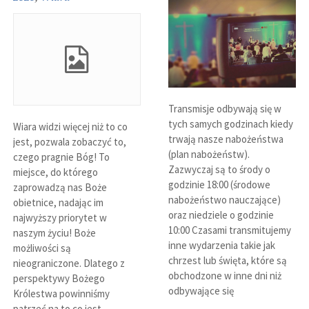
Transmisje odbywają się w
tych samych godzinach kiedy
Wiara widzi więcej niż to co
trwają nasze nabożeństwa
jest, pozwala zobaczyć to,
(plan nabożeństw).
czego pragnie Bóg! To
Zazwyczaj są to środy o
miejsce, do którego
godzinie 18:00 (środowe
zaprowadzą nas Boże
nabożeństwo nauczające)
obietnice, nadając im
oraz niedziele o godzinie
najwyższy priorytet w
10:00 Czasami transmitujemy
naszym życiu! Boże
inne wydarzenia takie jak
możliwości są
chrzest lub święta, które są
nieograniczone. Dlatego z
obchodzone w inne dni niż
perspektywy Bożego
odbywające się
Królestwa powinniśmy
patrzeć na to co jest