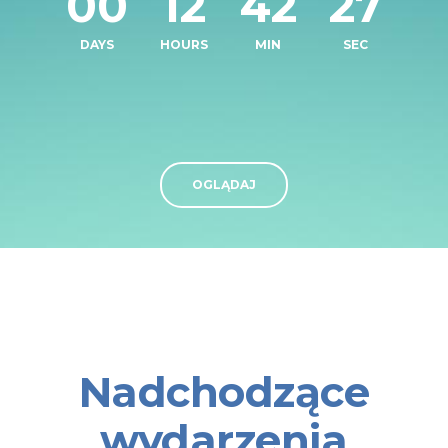
00
12
42
26
DAYS
HOURS
MIN
SEC
OGLĄDAJ
Nadchodzące
wydarzenia