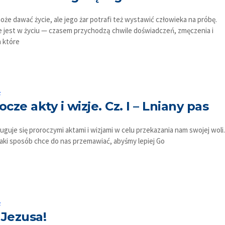
oże dawać życie, ale jego żar potrafi też wystawić człowieka na próbę.
 jest w życiu — czasem przychodzą chwile doświadczeń, zmęczenia i
a które
s
ocze akty i wizje. Cz. I – Lniany pas
guje się proroczymi aktami i wizjami w celu przekazania nam swojej woli.
aki sposób chce do nas przemawiać, abyśmy lepiej Go
s
Jezusa!