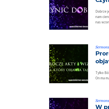
Dobrze j
nam cien
nas wzo
Sermon
Pror
obja
Tylko Bó
On ma mą
Sermon
W pr