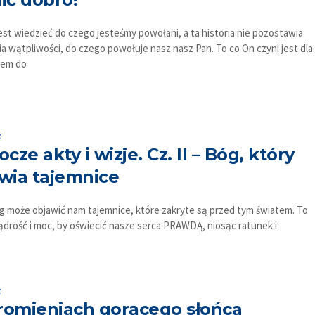
est wiedzieć do czego jesteśmy powołani, a ta historia nie pozostawia
ia wątpliwości, do czego powołuje nasz nasz Pan. To co On czyni jest dla
rem do
s
ocze akty i wizje. Cz. II – Bóg, który
wia tajemnice
g może objawić nam tajemnice, które zakryte są przed tym światem. To
drość i moc, by oświecić nasze serca PRAWDĄ, niosąc ratunek i
s
omieniach gorącego słońca