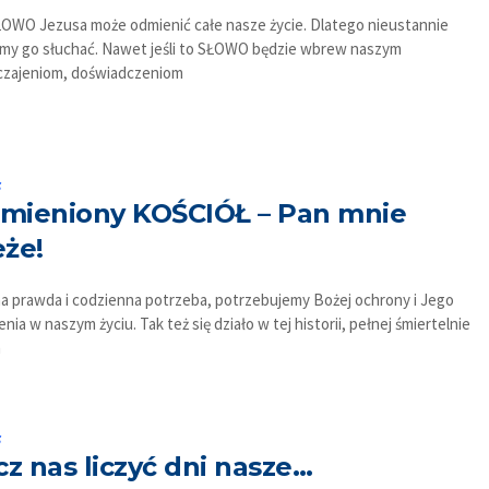
OWO Jezusa może odmienić całe nasze życie. Dlatego nieustannie
my go słuchać. Nawet jeśli to SŁOWO będzie wbrew naszym
zajeniom, doświadczeniom
s
mieniony KOŚCIÓŁ – Pan mnie
eże!
jna prawda i codzienna potrzeba, potrzebujemy Bożej ochrony i Jego
ia w naszym życiu. Tak też się działo w tej historii, pełnej śmiertelnie
h
s
z nas liczyć dni nasze…