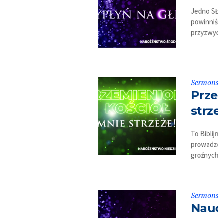
Jedno SŁ
powinniś
przyzwyc
Sermon
Prze
strz
To Bibli
prowadzen
groźnyc
Sermon
Nauc