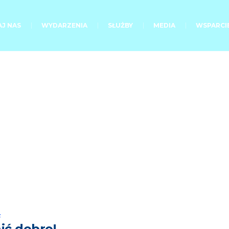
J NAS
WYDARZENIA
SŁUŻBY
MEDIA
WSPARCI
rmon Category:
Kaza
s
ić dobro!