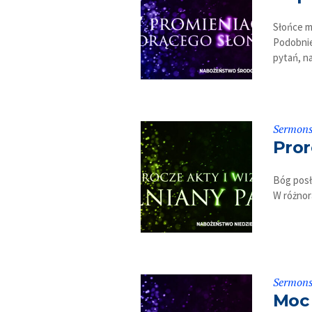
Słońce m
Podobnie
pytań, n
Sermon
Pror
Bóg posłu
W różnor
Sermon
Moc 