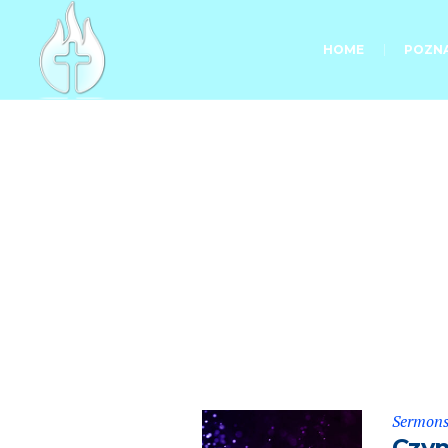
HOME
POZNA
Se
Sermon
Czyn