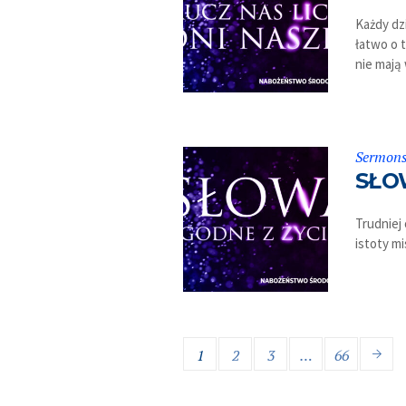
Każdy dz
łatwo o 
nie mają 
Sermon
SŁO
Trudniej
istoty mi
1
2
3
…
66