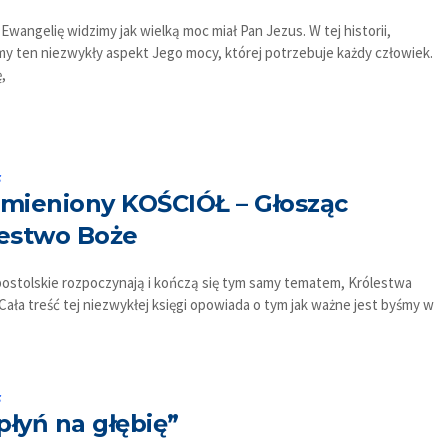
Ewangelię widzimy jak wielką moc miał Pan Jezus. W tej historii,
y ten niezwykły aspekt Jego mocy, której potrzebuje każdy człowiek.
,
s
mieniony KOŚCIÓŁ – Głosząc
estwo Boże
postolskie rozpoczynają i kończą się tym samy tematem, Królestwa
Cała treść tej niezwykłej księgi opowiada o tym jak ważne jest byśmy w
s
łyń na głębię”