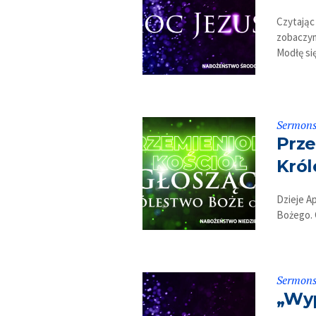
Czytając 
zobaczym
Modłę się
Sermon
Prze
Król
Dzieje A
Bożego. 
Sermon
„Wyp