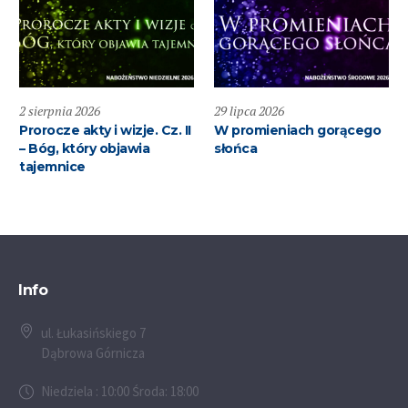
2 sierpnia 2026
29 lipca 2026
Prorocze akty i wizje. Cz. II
W promieniach gorącego
– Bóg, który objawia
słońca
tajemnice
Info
ul. Łukasińskiego 7
Dąbrowa Górnicza
Niedziela : 10:00 Środa: 18:00