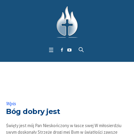
Kategoria:
B
Wpis
Bóg dobry jest
Święty jest mój Pan Nieskończony w łasce swej W miłosierdziu
swym doskonały Strzeże drogi mej Bym w światłości zawsze