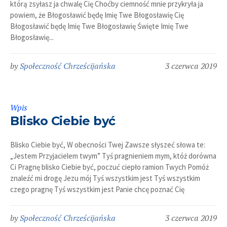
którą zsyłasz ja chwalę Cię Choćby ciemność mnie przykryła ja
powiem, że Błogosławić będę Imię Twe Błogosławię Cię
Błogosławić będę Imię Twe Błogosławię Święte Imię Twe
Błogosławię...
by
Społeczność Chrześcijańska
3 czerwca 2019
Wpis
Blisko Ciebie być
Blisko Ciebie być, W obecności Twej Zawsze słyszeć słowa te:
„Jestem Przyjacielem twym” Tyś pragnieniem mym, któż dorówna
Ci Pragnę blisko Ciebie być, poczuć ciepło ramion Twych Pomóż
znaleźć mi drogę Jezu mój Tyś wszystkim jest Tyś wszystkim
czego pragnę Tyś wszystkim jest Panie chcę poznać Cię
by
Społeczność Chrześcijańska
3 czerwca 2019