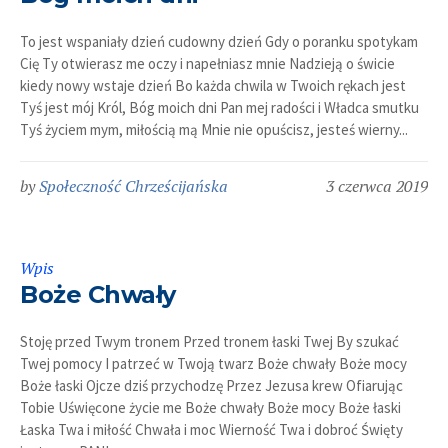
To jest wspaniały dzień cudowny dzień Gdy o poranku spotykam
Cię Ty otwierasz me oczy i napełniasz mnie Nadzieją o świcie
kiedy nowy wstaje dzień Bo każda chwila w Twoich rękach jest
Tyś jest mój Król, Bóg moich dni Pan mej radości i Władca smutku
Tyś życiem mym, miłością mą Mnie nie opuścisz, jesteś wierny...
by
Społeczność Chrześcijańska
3 czerwca 2019
Wpis
Boże Chwały
Stoję przed Twym tronem Przed tronem łaski Twej By szukać
Twej pomocy I patrzeć w Twoją twarz Boże chwały Boże mocy
Boże łaski Ojcze dziś przychodzę Przez Jezusa krew Ofiarując
Tobie Uświęcone życie me Boże chwały Boże mocy Boże łaski
Łaska Twa i miłość Chwała i moc Wierność Twa i dobroć Święty