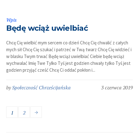
Wpis
Będę wciąż uwielbiać
Chcę Cię wielbić mym sercem co dzień Chcę Cię chwalić z całych
mych sił Chcę Cię szukać i patrzeć w Twą twarz Chcę Cię widzieć i
w blasku Twym trwać Będę wciąż uwielbiać Ciebie będę wciąż
wychwalać Imię Twe Tylko Tyś jest godzien chwały tylko Tyś jest
godzien przyjąć cześć Chcę Ci oddać pokłon i...
by
Społeczność Chrześcijańska
3 czerwca 2019
1
2