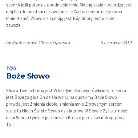
szedł A jeśli potknę się podniesie mnie Mocną skałą i twierdzą jest
mój Pan Jemu ufam nie zawiodę się Żadna niemoc nie pokona
mnie Bo mój Zbawca siłą moją jest Bóg dobry jest o mnie
zawsze...
by
Społeczność Chrześcijańska
5 czerwca 2019
Wpis
Boże Słowo
Słowo Twe ochroną jest W każdym dniu wędrówki mej To serca
jest Bożego głos On działa wciąż na duszę mą Boże Słowo
prawdą jest Zmienia ciebie, zmienia mnie Z otwartym sercem
stoję tu Niech Święte Słowo działa znów W Słowie Życia ufność
mam W boju tym nie jestem sam Kroczę przez świat drogą twą
Ty...