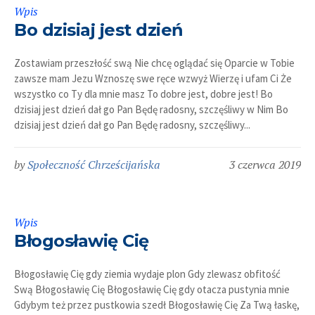
Wpis
Bo dzisiaj jest dzień
Zostawiam przeszłość swą Nie chcę oglądać się Oparcie w Tobie
zawsze mam Jezu Wznoszę swe ręce wzwyż Wierzę i ufam Ci Że
wszystko co Ty dla mnie masz To dobre jest, dobre jest! Bo
dzisiaj jest dzień dał go Pan Będę radosny, szczęśliwy w Nim Bo
dzisiaj jest dzień dał go Pan Będę radosny, szczęśliwy...
by
Społeczność Chrześcijańska
3 czerwca 2019
Wpis
Błogosławię Cię
Błogosławię Cię gdy ziemia wydaje plon Gdy zlewasz obfitość
Swą Błogosławię Cię Błogosławię Cię gdy otacza pustynia mnie
Gdybym też przez pustkowia szedł Błogosławię Cię Za Twą łaskę,