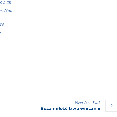
go Pan
 w Nim
tro
m
Next
Post
Link
Boża miłość trwa wiecznie