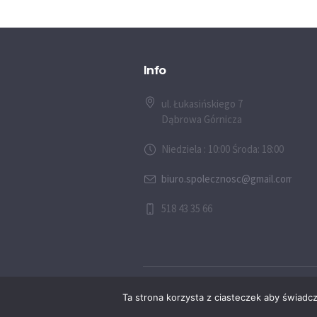
Info
ul. Łukasińskiego 7
Dąbrowa Górnicza
Niedziela : 10:00 Środa: 18:00
biuro.spolecznosc@gmail.com
518 43 35 66
© 2026 Społeczność Chrześcijańska w D
Ta strona korzysta z ciasteczek aby świadc