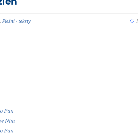
zień
,
Pieśni - teksty
1
go Pan
 w Nim
go Pan