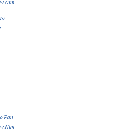
 w Nim
tro
m
go Pan
 w Nim