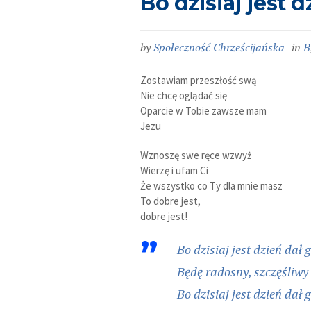
Bo dzisiaj jest d
by
Społeczność Chrześcijańska
in
B
Zostawiam przeszłość swą
Nie chcę oglądać się
Oparcie w Tobie zawsze mam
Jezu
Wznoszę swe ręce wzwyż
Wierzę i ufam Ci
Że wszystko co Ty dla mnie masz
To dobre jest,
dobre jest!
Bo dzisiaj jest dzień dał 
Będę radosny, szczęśliwy
Bo dzisiaj jest dzień dał 