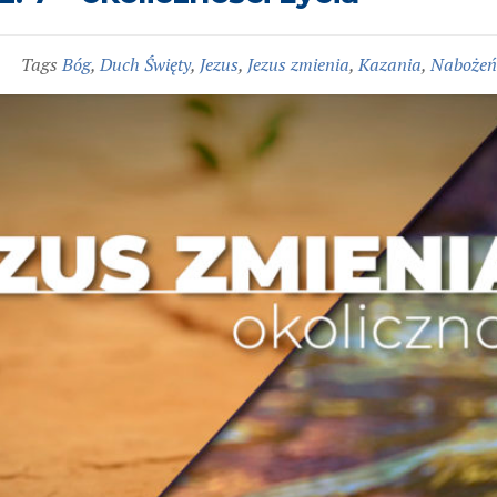
a
Tags
Bóg
,
Duch Święty
,
Jezus
,
Jezus zmienia
,
Kazania
,
Nabożeńs