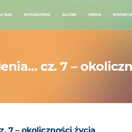
J NAS
WYDARZENIA
SŁUŻBY
MEDIA
WSPARCI
enia… cz. 7 – okoliczn
. 7 – okoliczności życia