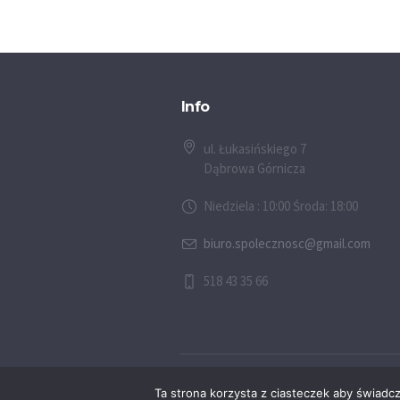
Info
ul. Łukasińskiego 7
Dąbrowa Górnicza
Niedziela : 10:00 Środa: 18:00
biuro.spolecznosc@gmail.com
518 43 35 66
© 2026 Społeczność Chrześcijańska w D
Ta strona korzysta z ciasteczek aby świadc