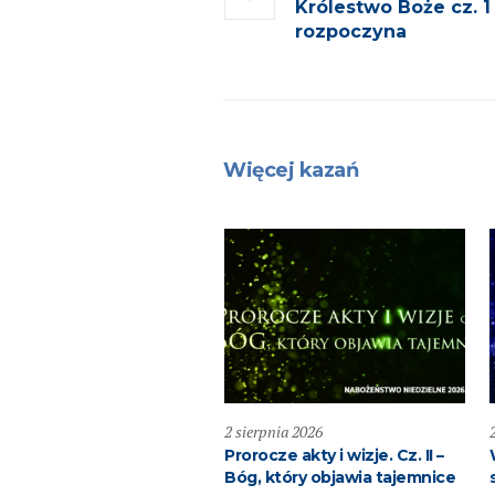
Królestwo Boże cz. 1
rozpoczyna
Więcej kazań
pnia 2026
2 sierpnia 2026
ić dobro!
Prorocze akty i wizje. Cz. II –
Bóg, który objawia tajemnice