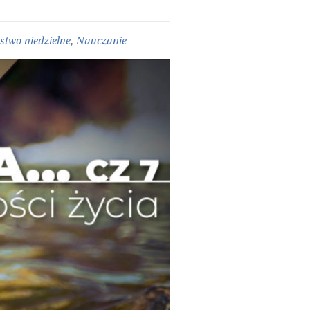
two niedzielne
,
Nauczanie