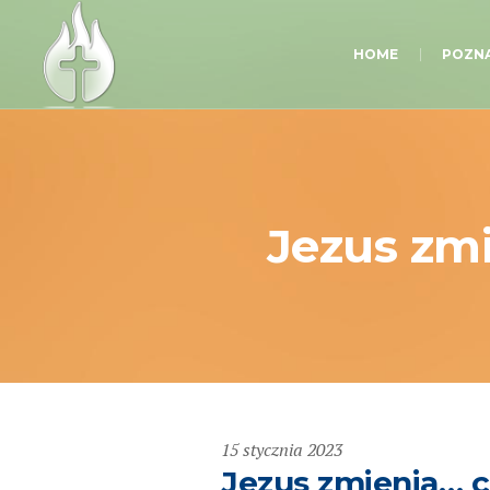
HOME
POZNA
Jezus zmi
15 stycznia 2023
Jezus zmienia… cz