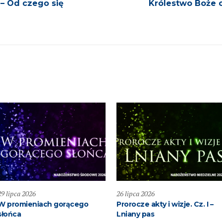
 – Od czego się
Królestwo Boże c
29 lipca 2026
26 lipca 2026
W promieniach gorącego
Prorocze akty i wizje. Cz. I –
słońca
Lniany pas