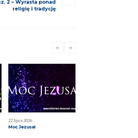
z. 2 – Wyrasta ponad
religię i tradycję
22 lipca 2026
19 lipca 2026
Moc Jezusa!
Przemieniony KOŚCIÓŁ –
Głosząc Królestwo Boże