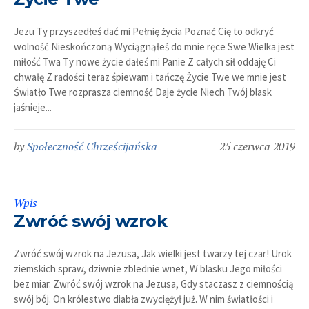
Jezu Ty przyszedłeś dać mi Pełnię życia Poznać Cię to odkryć
wolność Nieskończoną Wyciągnąłeś do mnie ręce Swe Wielka jest
miłość Twa Ty nowe życie dałeś mi Panie Z całych sił oddaję Ci
chwałę Z radości teraz śpiewam i tańczę Życie Twe we mnie jest
Światło Twe rozprasza ciemność Daje życie Niech Twój blask
jaśnieje...
by
Społeczność Chrześcijańska
25 czerwca 2019
Wpis
Zwróć swój wzrok
Zwróć swój wzrok na Jezusa, Jak wielki jest twarzy tej czar! Urok
ziemskich spraw, dziwnie zblednie wnet, W blasku Jego miłości
bez miar. Zwróć swój wzrok na Jezusa, Gdy staczasz z ciemnością
swój bój. On królestwo diabła zwyciężył już. W nim światłości i