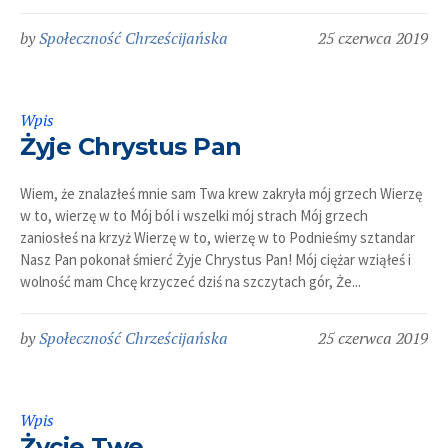
by
Społeczność Chrześcijańska
25 czerwca 2019
Wpis
Żyje Chrystus Pan
Wiem, że znalazłeś mnie sam Twa krew zakryła mój grzech Wierzę
w to, wierzę w to Mój ból i wszelki mój strach Mój grzech
zaniosłeś na krzyż Wierzę w to, wierzę w to Podnieśmy sztandar
Nasz Pan pokonał śmierć Żyje Chrystus Pan! Mój ciężar wziąłeś i
wolność mam Chcę krzyczeć dziś na szczytach gór, Że...
by
Społeczność Chrześcijańska
25 czerwca 2019
Wpis
Życie Twe