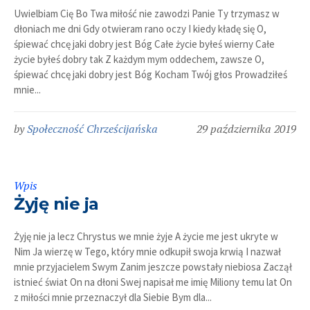
Uwielbiam Cię Bo Twa miłość nie zawodzi Panie Ty trzymasz w
dłoniach me dni Gdy otwieram rano oczy I kiedy kładę się O,
śpiewać chcę jaki dobry jest Bóg Całe życie byłeś wierny Całe
życie byłeś dobry tak Z każdym mym oddechem, zawsze O,
śpiewać chcę jaki dobry jest Bóg Kocham Twój głos Prowadziłeś
mnie...
by
Społeczność Chrześcijańska
29 października 2019
Wpis
Żyję nie ja
Żyję nie ja lecz Chrystus we mnie żyje A życie me jest ukryte w
Nim Ja wierzę w Tego, który mnie odkupił swoja krwią I nazwał
mnie przyjacielem Swym Zanim jeszcze powstały niebiosa Zaczął
istnieć świat On na dłoni Swej napisał me imię Miliony temu lat On
z miłości mnie przeznaczył dla Siebie Bym dla...