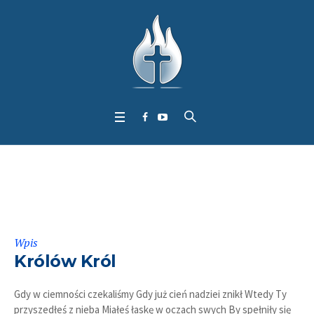
Tag:
Pieśni
Wpis
Królów Król
Gdy w ciemności czekaliśmy Gdy już cień nadziei znikł Wtedy Ty
przyszedłeś z nieba Miałeś łaskę w oczach swych By spełniły się