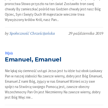
proroctwa Słowo przyszło na ten świat Zostawiło tron swej
chwały By zamieszkać pośród nas Godzien chwały jest nasz Bóg
Ojciec, Syn i Święty Duch W majestacie wiecznie trwa
Wywyższony królów Król, nasz Pan...
by
Społeczność Chrześcijańska
29 października 2019
Wpis
Emanuel, Emanuel
Nie lękaj się ciemność ustąpi Jezus jest tu idzie tuż obok Łaskawy
Pan w naszej słabości Na zawsze wierny, dobry jest Bóg Emanuel,
Emanuel Z nami Bóg, żyjący w nas Emanuel Wznieś oczy swe
spójrz na Stwórcę swojego Pomocą jest, zawsze obecny
Wszechmocny Pan On jest Niezmienny Na zawsze wierny, dobry
jest Bóg Więc nie...