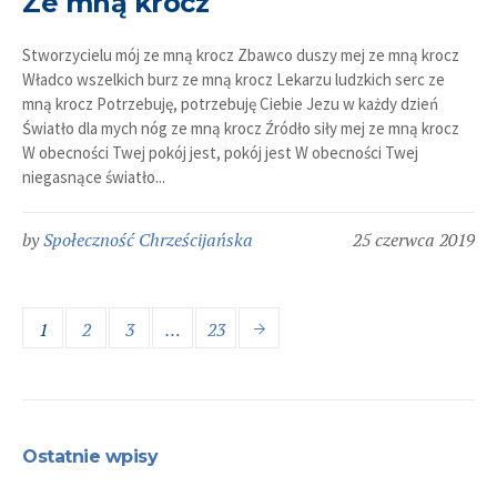
Ze mną krocz
Stworzycielu mój ze mną krocz Zbawco duszy mej ze mną krocz
Władco wszelkich burz ze mną krocz Lekarzu ludzkich serc ze
mną krocz Potrzebuję, potrzebuję Ciebie Jezu w każdy dzień
Światło dla mych nóg ze mną krocz Źródło siły mej ze mną krocz
W obecności Twej pokój jest, pokój jest W obecności Twej
niegasnące światło...
by
Społeczność Chrześcijańska
25 czerwca 2019
1
2
3
…
23
Ostatnie wpisy