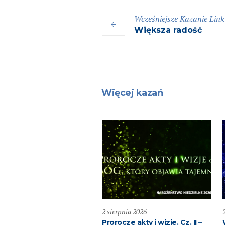
Wcześniejsze
Kazanie
Link
Większa radość
Więcej kazań
pnia 2026
2 sierpnia 2026
ić dobro!
Prorocze akty i wizje. Cz. II –