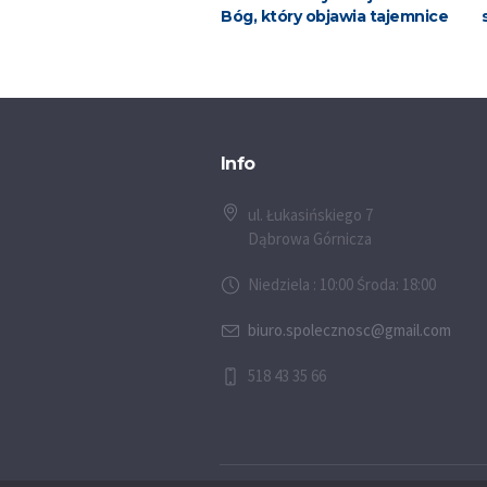
Bóg, który objawia tajemnice
Info
ul. Łukasińskiego 7
Dąbrowa Górnicza
Niedziela : 10:00 Środa: 18:00
biuro.spolecznosc@gmail.com
518 43 35 66