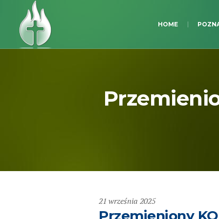
HOME
POZNA
Przemienio
21 września 2025
Przemieniony KO