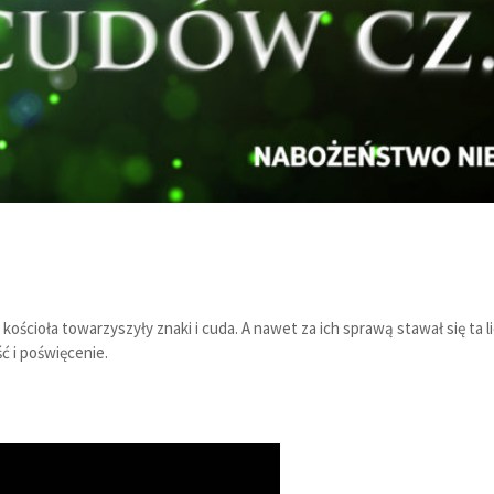
cioła towarzyszyły znaki i cuda. A nawet za ich sprawą stawał się ta li
ć i poświęcenie.