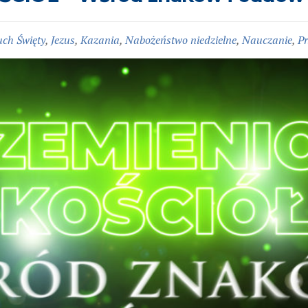
ch Święty
,
Jezus
,
Kazania
,
Nabożeństwo niedzielne
,
Nauczanie
,
P