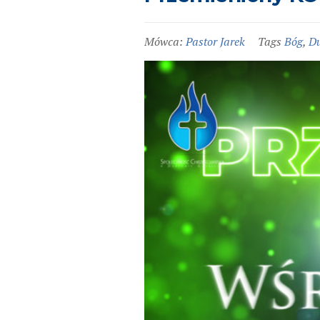
Mówca:
Pastor Jarek
Tags
Bóg
,
Du