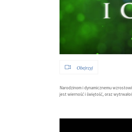
Obejrzyj
Narodzinom i dynamicznemu wzrostowi koś
jest wierność i świętość, oraz wytrwałoś