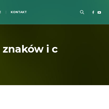
E
KONTAKT
 znaków i c