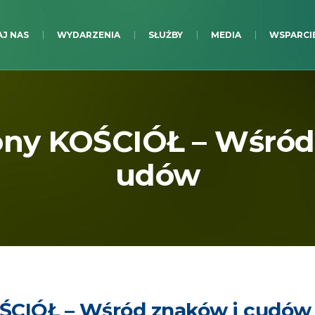
J NAS
WYDARZENIA
SŁUŻBY
MEDIA
WSPARCI
ny KOŚCIÓŁ – Wśród
udów
ŚCIÓŁ – Wśród znaków i cudów