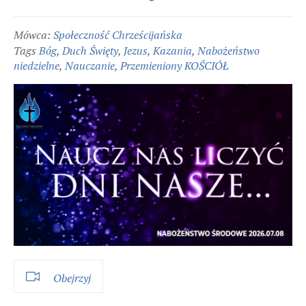
Mówca:
Społeczność Chrześcijańska
Tags
Bóg
,
Duch Święty
,
Jezus
,
Kazania
,
Nabożeństwo
niedzielne
,
Nauczanie
,
Przemieniony KOŚCIÓŁ
Obejrzyj