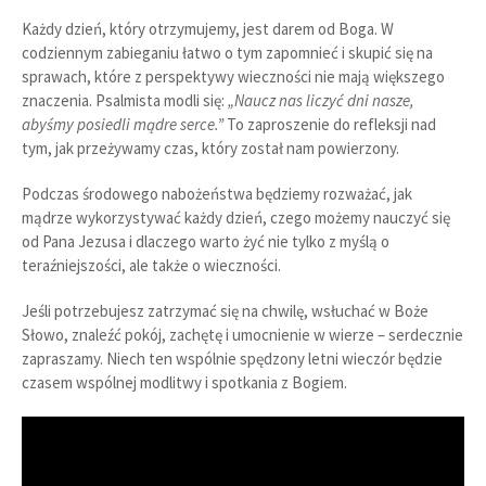
Każdy dzień, który otrzymujemy, jest darem od Boga. W
codziennym zabieganiu łatwo o tym zapomnieć i skupić się na
sprawach, które z perspektywy wieczności nie mają większego
znaczenia. Psalmista modli się:
„Naucz nas liczyć dni nasze,
abyśmy posiedli mądre serce.”
To zaproszenie do refleksji nad
tym, jak przeżywamy czas, który został nam powierzony.
Podczas środowego nabożeństwa będziemy rozważać, jak
mądrze wykorzystywać każdy dzień, czego możemy nauczyć się
od Pana Jezusa i dlaczego warto żyć nie tylko z myślą o
teraźniejszości, ale także o wieczności.
Jeśli potrzebujesz zatrzymać się na chwilę, wsłuchać w Boże
Słowo, znaleźć pokój, zachętę i umocnienie w wierze – serdecznie
zapraszamy. Niech ten wspólnie spędzony letni wieczór będzie
czasem wspólnej modlitwy i spotkania z Bogiem.