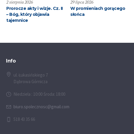
2 sierpnia 2026
29 lipca 2026
Prorocze akty i wizje. Cz. II
W promieniach gorącego
– Bóg, który objawia
słońca
tajemnice
Info
ul. Łukasińskiego 7
Dąbrowa Górnicza
Niedziela : 10:00 Środa: 18:00
biuro.spolecznosc@gmail.com
518 43 35 66