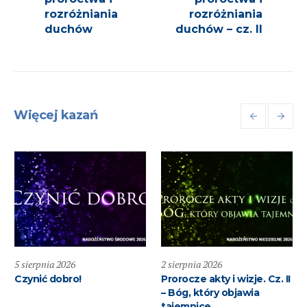
rozróżniania
rozróżniania
duchów
duchów – cz. II
Więcej kazań
5 sierpnia 2026
2 sierpnia 2026
Czynić dobro!
Prorocze akty i wizje. Cz. II
– Bóg, który objawia
tajemnice