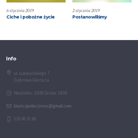
6 stycznia 2019
2 stycznia 2019
Ciche i pobożne życie
Postanowiliśmy
Info
ul. Łukasińskiego 7
Dąbrowa Górnicza
Niedziela : 10:00 Środa: 18:00
biuro.spolecznosc@gmail.com
518 43 35 66