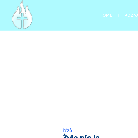
HOME
POZNA
Wpis
Żyję nie ja