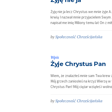
Żyję nie ja lecz Chrystus we mnie żyje 
krwią I nazwał mnie przyjacielem Swym 
napisał me imię Miliony temu lat On z mił
by
Społeczność Chrześcijańska
Wpis
Żyje Chrystus Pan
Wiem, że znalazłeś mnie sam Twa krew za
Mój grzech zaniosłeś na krzyż Wierzę w
Chrystus Pan! Mój ciężar wziąłeś i woln
by
Społeczność Chrześcijańska