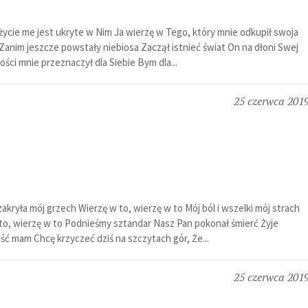
A życie me jest ukryte w Nim Ja wierzę w Tego, który mnie odkupił swoja
Zanim jeszcze powstały niebiosa Zaczął istnieć świat On na dłoni Swej
ości mnie przeznaczył dla Siebie Bym dla...
25 czerwca 201
kryła mój grzech Wierzę w to, wierzę w to Mój ból i wszelki mój strach
 to, wierzę w to Podnieśmy sztandar Nasz Pan pokonał śmierć Żyje
ość mam Chcę krzyczeć dziś na szczytach gór, Że...
25 czerwca 201