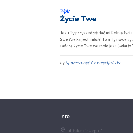
Wpis
Życie Twe
Jezu Ty przyszedłeś dać mi Pełnię życ
Swe Wielka jest miłość Twa Ty nowe życi
tańczę Życie Twe we mnie jest Światło T
by
Społeczność Chrześcijańska
Info
ul. Łukasińskiego 7