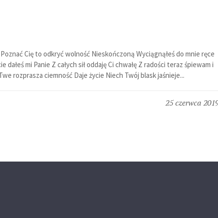
ia Poznać Cię to odkryć wolność Nieskończoną Wyciągnąłeś do mnie ręce
e dałeś mi Panie Z całych sił oddaję Ci chwałę Z radości teraz śpiewam i
we rozprasza ciemność Daje życie Niech Twój blask jaśnieje...
25 czerwca 201