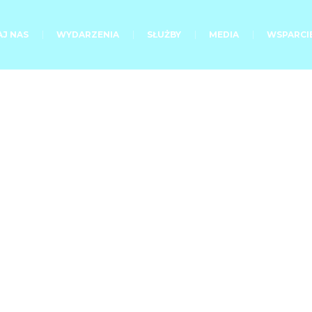
J NAS
WYDARZENIA
SŁUŻBY
MEDIA
WSPARCI
Kategoria:
Ż