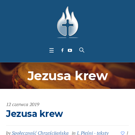
Jezusa krew
12 czerwca 2019
Jezusa krew
by
Społeczność Chrześcijańska
in
J
,
Pieśni - teksty
1