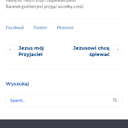
Padnę do Twych stóp i zaśpiewam pieśń
Baranek godzien jest przyjąć wszelką cześć.
Facebook
Twitter
Pinterest
Jezus mój
Jezusowi chcę
Przyjaciel
śpiewać
Wyszukaj