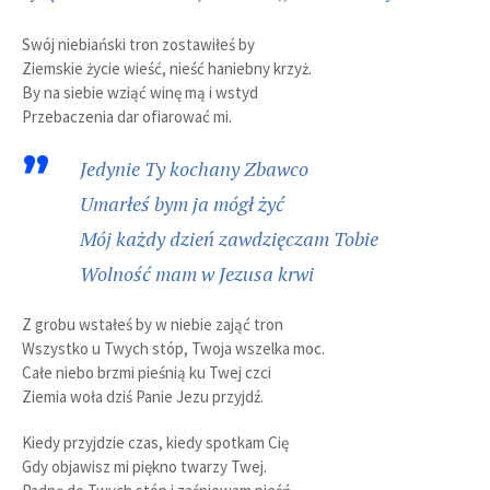
Swój niebiański tron zostawiłeś by
Ziemskie życie wieść, nieść haniebny krzyż.
By na siebie wziąć winę mą i wstyd
Przebaczenia dar ofiarować mi.
Jedynie Ty kochany Zbawco
Umarłeś bym ja mógł żyć
Mój każdy dzień zawdzięczam Tobie
Wolność mam w Jezusa krwi
Z grobu wstałeś by w niebie zająć tron
Wszystko u Twych stóp, Twoja wszelka moc.
Całe niebo brzmi pieśnią ku Twej czci
Ziemia woła dziś Panie Jezu przyjdź.
Kiedy przyjdzie czas, kiedy spotkam Cię
Gdy objawisz mi piękno twarzy Twej.