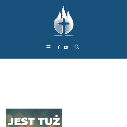
Sermon Tag:
I List do
Tesaloniczan