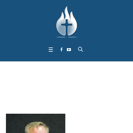
Profile Category:
Hor
izontal