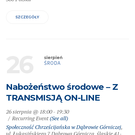
SZCZEGÓŁY
26
sierpień
ŚRODA
Nabożeństwo środowe – Z
TRANSMISJĄ ON-LINE
26 sierpnia @ 18:00
-
19:30
Recurring Event
(See all)
Społeczność Chrześcijańska w Dąbrowie Górniczej
,
ul. Łukasińskiego 7
Dąbrowa Górnicza
,
śląskie
41-