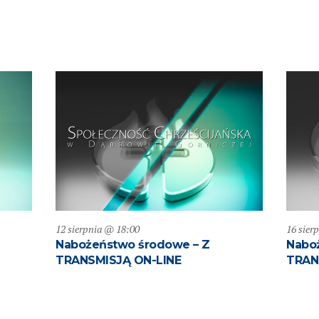
12 sierpnia @ 18:00
16 sier
Nabożeństwo środowe – Z
Naboż
TRANSMISJĄ ON-LINE
TRAN