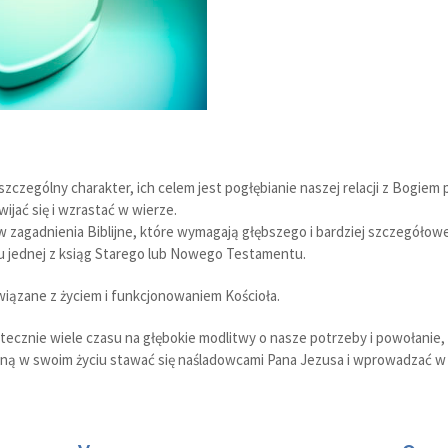
zególny charakter, ich celem jest pogłębianie naszej relacji z Bogiem p
wijać się i wzrastać w wierze.
 w zagadnienia Biblijne, które wymagają głębszego i bardziej szczegóło
u jednej z ksiąg Starego lub Nowego Testamentu.
wiązane z życiem i funkcjonowaniem Kościoła.
tecznie wiele czasu na głębokie modlitwy o nasze potrzeby i powołanie
ną w swoim życiu stawać się naśladowcami Pana Jezusa i wprowadzać w 