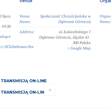
Venue
Orga
2 lipca
Venue
Społeczność Chrześcijańska w
Organi
Name:
Dąbrowie Górniczej
Name
- 19:30
Address:
ul. Łukasińskiego 7
odzące
Dąbrowa Górnicza
,
śląskie
41-
300
Polska
/c/SChDabrowa/live
+ Google Map
Z TRANSMISJĄ ON-LINE
Z TRANSMISJĄ ON-LINE