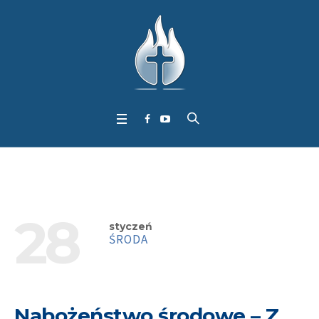
28
styczeń
ŚRODA
Nabożeństwo środowe – Z