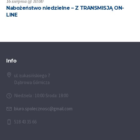
16 sierpnia @ 10:00
Nabożeństwo niedzielne – Z TRANSMISJĄ ON-
LINE
Info
ul. Łukasińskiego 7
Dąbrowa Górnicza
Niedziela : 10:00 Środa: 18:00
biuro.spolecznosc@gmail.com
518 43 35 66