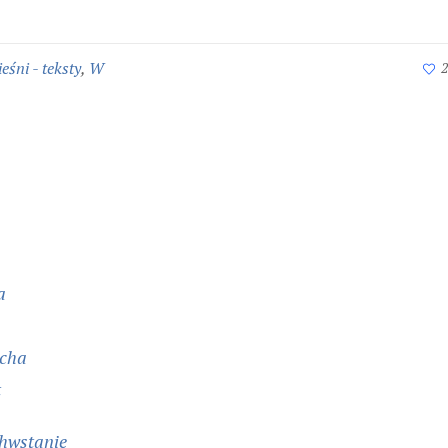
ieśni - teksty
,
W
2
a
ucha
t
hwstanie