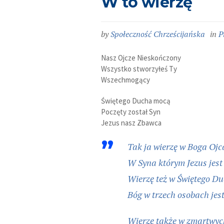
W to wierzę
by
Społeczność Chrześcijańska
in
P
Nasz Ojcze Nieskończony
Wszystko stworzyłeś Ty
Wszechmogący
Świętego Ducha mocą
Poczęty został Syn
Jezus nasz Zbawca
Tak ja wierzę w Boga Ojc
W Syna którym Jezus jest
Wierzę też w Świętego D
Bóg w trzech osobach jes
Wierzę także w zmartwyc