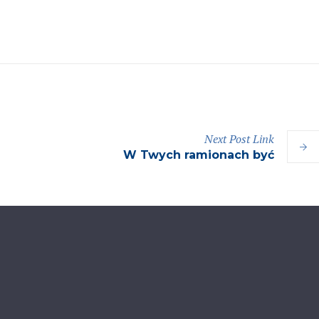
Next
Post
Link
W Twych ramionach być