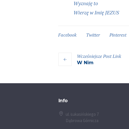
Wyznaję to
Wierzę w Imię JEZUS
Facebook
Twitter
Pinterest
Wcześniejsze
Post
Link
W Nim
Info
ul. Łukasińskiego 7
Dąbrowa Górnicza