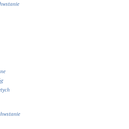
hwstanie
zne
óg
ętych
chwstanie