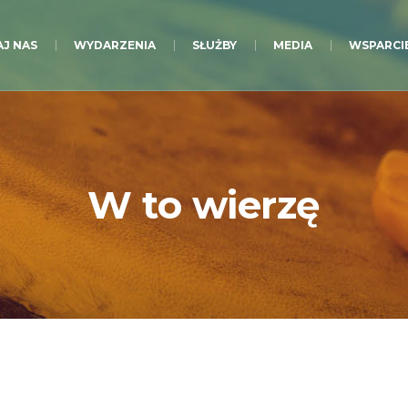
J NAS
WYDARZENIA
SŁUŻBY
MEDIA
WSPARCI
W to wierzę