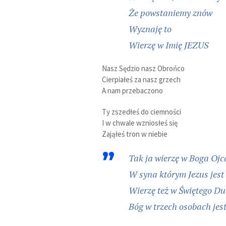
Że powstaniemy znów
Wyznaję to
Wierzę w Imię JEZUS
Nasz Sędzio nasz Obrońco
Cierpiałeś za nasz grzech
A nam przebaczono
Ty zszedłeś do ciemności
I w chwale wzniosłeś się
Zająłeś tron w niebie
Tak ja wierzę w Boga Ojc
W syna którym Jezus jest
Wierzę też w Świętego D
Bóg w trzech osobach jes