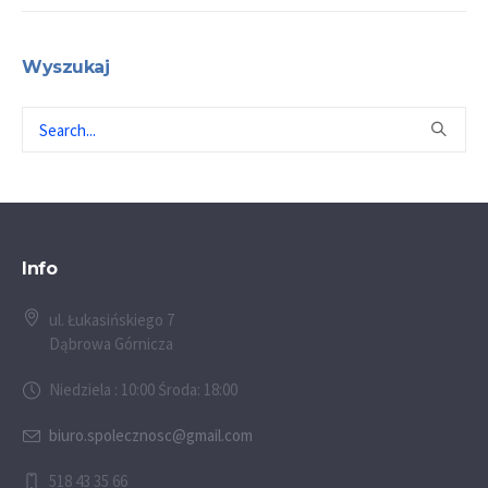
Wyszukaj
Info
ul. Łukasińskiego 7
Dąbrowa Górnicza
Niedziela : 10:00 Środa: 18:00
biuro.spolecznosc@gmail.com
518 43 35 66