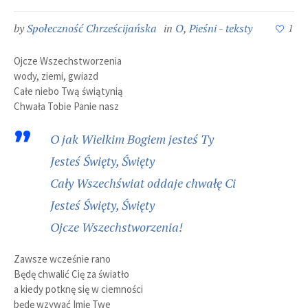
by
Społeczność Chrześcijańska
in
O
,
Pieśni - teksty
1
Ojcze Wszechstworzenia
wody, ziemi, gwiazd
Całe niebo Twą świątynią
Chwała Tobie Panie nasz
O jak Wielkim Bogiem jesteś Ty
Jesteś Święty, Święty
Cały Wszechświat oddaje chwałę Ci
Jesteś Święty, Święty
Ojcze Wszechstworzenia!
Zawsze wcześnie rano
Będę chwalić Cię za światło
a kiedy potknę się w ciemności
będę wzywać Imię Twe