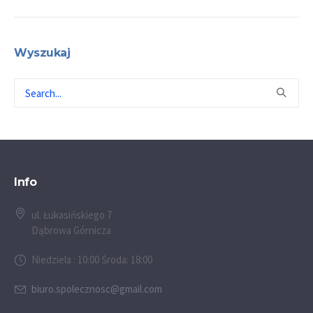
Wyszukaj
Info
ul. Łukasińskiego 7
Dąbrowa Górnicza
Niedziela : 10:00 Środa: 18:00
biuro.spolecznosc@gmail.com