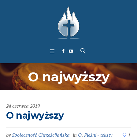
O najwyższy
24 czerwca 2019
O najwyższy
by
Społeczność Chrześcijańska
in
O
,
Pieśni - teksty
1