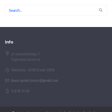
Info
ul. Łukasińskiego 7
Dąbrowa Górnicza
Niedziela : 10:00 Środa: 18:00
biuro.spolecznosc@gmail.com
518 43 35 66