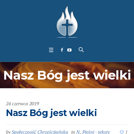
Nasz Bóg jest wielki
24 czerwca 2019
Nasz Bóg jest wielki
by
Społeczność Chrześcijańska
in
N
,
Pieśni - teksty
1