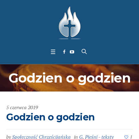
Godzien o godzien
5 czerwca 2019
Godzien o godzien
by
Społeczność Chrześcijańska
in
G
,
Pieśni - teksty
1