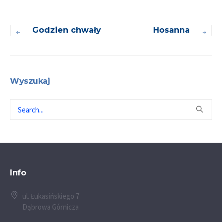
Godzien chwały
Hosanna
Wyszukaj
Info
ul. Łukasińskiego 7
Dąbrowa Górnicza