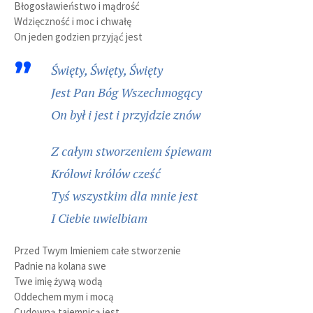
Błogosławieństwo i mądrość
Wdzięczność i moc i chwałę
On jeden godzien przyjąć jest
Święty, Święty, Święty
Jest Pan Bóg Wszechmogący
On był i jest i przyjdzie znów
Z całym stworzeniem śpiewam
Królowi królów cześć
Tyś wszystkim dla mnie jest
I Ciebie uwielbiam
Przed Twym Imieniem całe stworzenie
Padnie na kolana swe
Twe imię żywą wodą
Oddechem mym i mocą
Cudowną tajemnicą jest