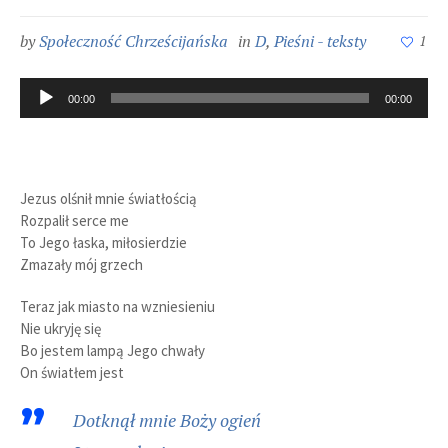
by
Społeczność Chrześcijańska
in
D
,
Pieśni - teksty
1
Odtwarzacz
00:00
00:00
plików
dźwiękowych
Jezus olśnił mnie światłością
Rozpalił serce me
To Jego łaska, miłosierdzie
Zmazały mój grzech
Teraz jak miasto na wzniesieniu
Nie ukryję się
Bo jestem lampą Jego chwały
On światłem jest
Dotknął mnie Boży ogień