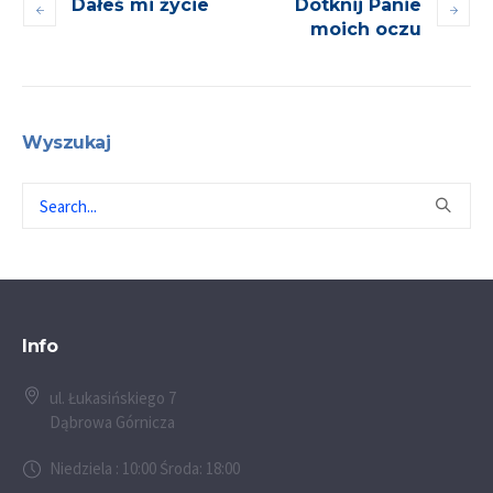
Dałeś mi życie
Dotknij Panie
moich oczu
Wyszukaj
Info
ul. Łukasińskiego 7
Dąbrowa Górnicza
Niedziela : 10:00 Środa: 18:00