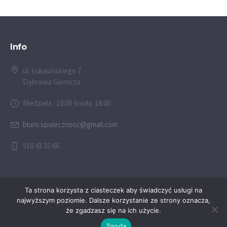
Info
ul. Łukasińskiego 7
Dąbrowa Górnicza
Niedziela : 10:00 Środa: 18:00
biuro.spolecznosc@gmail.com
518 43 35 66
Ta strona korzysta z ciasteczek aby świadczyć usługi na
najwyższym poziomie. Dalsze korzystanie ze strony oznacza,
że zgadzasz się na ich użycie.
© 2026 Społeczność Chrześcijańska w Dąbrowie Górniczej
Zgoda