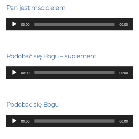
Pan jest mścicielem
Odtwarzacz
00:00
00:00
plików
dźwiękowych
Podobać się Bogu – suplement
Odtwarzacz
00:00
00:00
plików
dźwiękowych
Podobać się Bogu
Odtwarzacz
00:00
00:00
plików
dźwiękowych