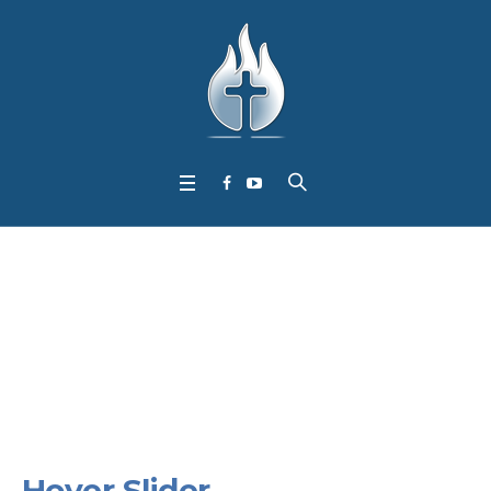
Mp3
Home
/
Mp3
Hover Slider