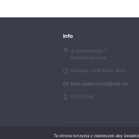
Info
ul. Łukasińskiego 7
Dąbrowa Górnicza
Niedziela : 10:00 Środa: 18:00
biuro.spolecznosc@gmail.com
518 43 35 66
© 2026 Społeczność Chrześcijańska w D
Ta strona korzysta z ciasteczek aby świadc