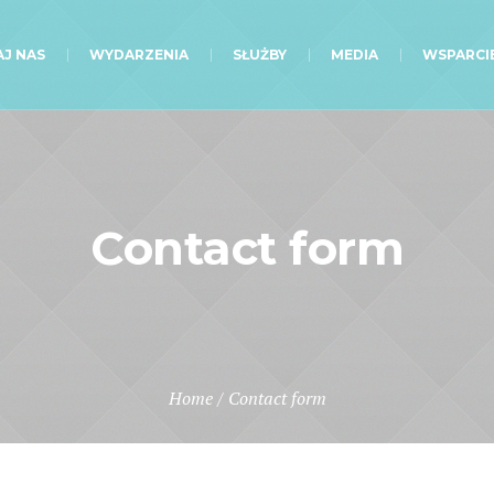
J NAS
WYDARZENIA
SŁUŻBY
MEDIA
WSPARCI
Contact form
Home
/
Contact form