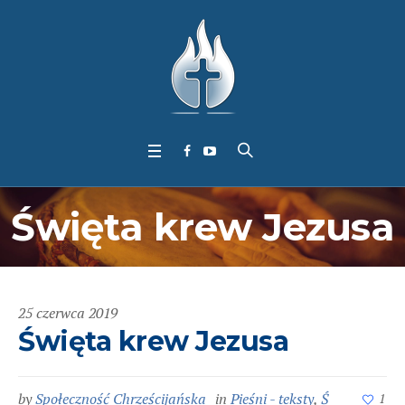
Święta krew Jezusa
25 czerwca 2019
Święta krew Jezusa
by
Społeczność Chrześcijańska
in
Pieśni - teksty
,
Ś
1