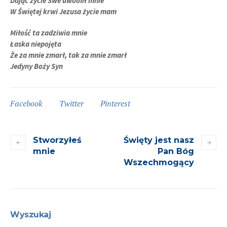
Dając życie Swe uwolnił mnie
W Świętej krwi Jezusa życie mam
Miłość ta zadziwia mnie
Łaska niepojęta
Że za mnie zmarł, tak za mnie zmarł
Jedyny Boży Syn
Facebook
Twitter
Pinterest
Stworzyłeś
Święty jest nasz
mnie
Pan Bóg
Wszechmogący
Wyszukaj