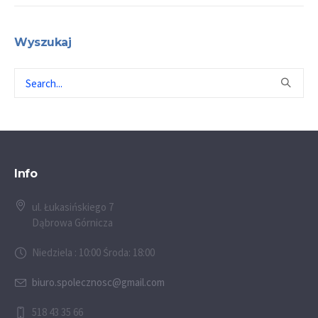
Wyszukaj
Info
ul. Łukasińskiego 7
Dąbrowa Górnicza
Niedziela : 10:00 Środa: 18:00
biuro.spolecznosc@gmail.com
518 43 35 66