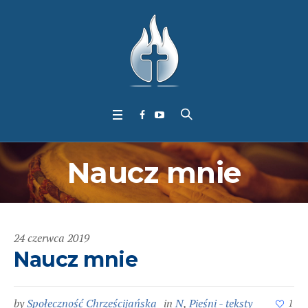
Naucz mnie
24 czerwca 2019
Naucz mnie
by
Społeczność Chrześcijańska
in
N
,
Pieśni - teksty
1