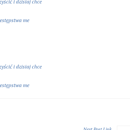
yścić i dzisiaj chce
zestępstwa me
yścić i dzisiaj chce
zestępstwa me
Next
Post
Link