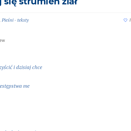
 się strumień zlał
,
Pieśni - teksty
1
iew
yścić i dzisiaj chce
zestępstwa me