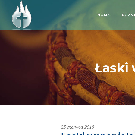
HOME
POZNA
Łaski 
23 czerwca 2019