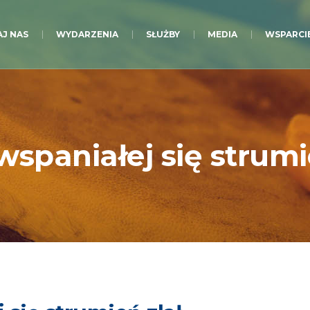
J NAS
WYDARZENIA
SŁUŻBY
MEDIA
WSPARCI
wspaniałej się strumi