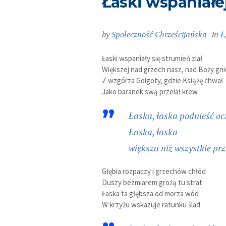
Łaski wspaniałej
by
Społeczność Chrześcijańska
in
Ł
Łaski wspaniały się strumień zlał
Większej nad grzech nasz, nad Boży gn
Z wzgórza Golgoty, gdzie Książę chwał
Jako baranek swą przelał krew
Łaska, łaska podnieść ocz
Łaska, łaska
większa niż wszystkie pr
Głębia rozpaczy i grzechów chłód
Duszy bezmiarem grożą tu strat
Łaska ta głębsza od morza wód
W krzyżu wskazuje ratunku ślad