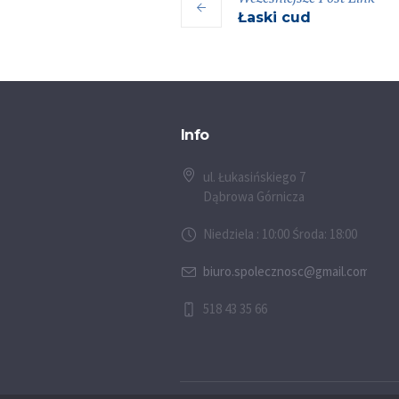
Łaski cud
Info
ul. Łukasińskiego 7
Dąbrowa Górnicza
Niedziela : 10:00 Środa: 18:00
biuro.spolecznosc@gmail.com
518 43 35 66