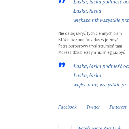
Łaska, łaska podnieść ocz
Łaska, łaska
większa niż wszystkie pr
Nie da się ukryć tych ciemnych plam
Któż może pomóc z duszy je zmyć
Patrz purpurowy trysł strumień tam
Możesz dziś bielszym niż śnieg już być
Łaska, łaska podnieść ocz
Łaska, łaska
większa niż wszystkie pr
Facebook
Twitter
Pinterest
Wcześniejsze
Post
Link